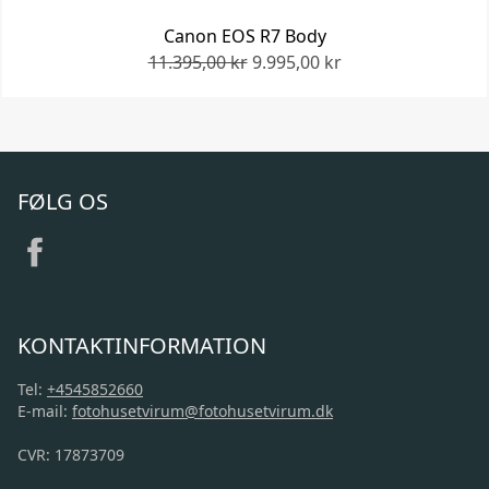
Canon EOS R7 Body
11.395,00 kr
9.995,00 kr
FØLG OS
KONTAKTINFORMATION
Tel:
+4545852660
E-mail:
fotohusetvirum@fotohusetvirum.dk
CVR: 17873709