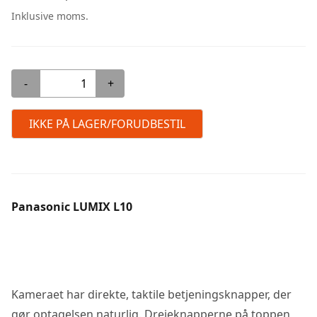
Inklusive moms.
-
+
IKKE PÅ LAGER/FORUDBESTIL
Panasonic LUMIX L10
Kameraet har direkte, taktile betjeningsknapper, der
gør optagelsen naturlig. Drejeknapperne på toppen