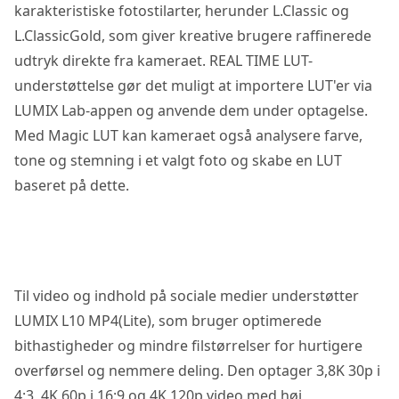
karakteristiske fotostilarter, herunder L.Classic og
L.ClassicGold, som giver kreative brugere raffinerede
udtryk direkte fra kameraet. REAL TIME LUT-
understøttelse gør det muligt at importere LUT'er via
LUMIX Lab-appen og anvende dem under optagelse.
Med Magic LUT kan kameraet også analysere farve,
tone og stemning i et valgt foto og skabe en LUT
baseret på dette.
Til video og indhold på sociale medier understøtter
LUMIX L10 MP4(Lite), som bruger optimerede
bithastigheder og mindre filstørrelser for hurtigere
overførsel og nemmere deling. Den optager 3,8K 30p i
4:3, 4K 60p i 16:9 og 4K 120p video med høj