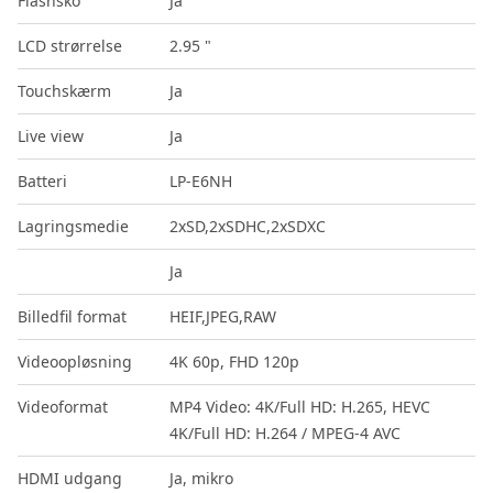
Flashsko
Ja
LCD strørrelse
2.95 "
Touchskærm
Ja
Live view
Ja
Batteri
LP-E6NH
Lagringsmedie
2xSD,2xSDHC,2xSDXC
Ja
Billedfil format
HEIF,JPEG,RAW
Videoopløsning
4K 60p, FHD 120p
Videoformat
MP4 Video: 4K/Full HD: H.265, HEVC
4K/Full HD: H.264 / MPEG-4 AVC
HDMI udgang
Ja, mikro