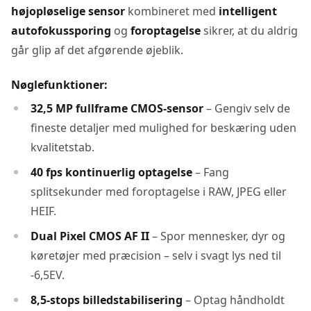
højopløselige sensor
kombineret med
intelligent
autofokussporing
og
foroptagelse
sikrer, at du aldrig
går glip af det afgørende øjeblik.
Nøglefunktioner:
32,5 MP fullframe CMOS-sensor
– Gengiv selv de
fineste detaljer med mulighed for beskæring uden
kvalitetstab.
40 fps kontinuerlig optagelse
– Fang
splitsekunder med foroptagelse i RAW, JPEG eller
HEIF.
Dual Pixel CMOS AF II
– Spor mennesker, dyr og
køretøjer med præcision – selv i svagt lys ned til
-6,5EV.
8,5-stops billedstabilisering
– Optag håndholdt